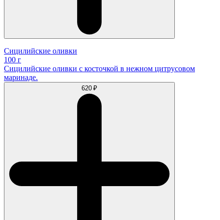
Сицилийские оливки
100 г
Сицилийские оливки с косточкой в нежном цитрусовом
маринаде.
620 ₽