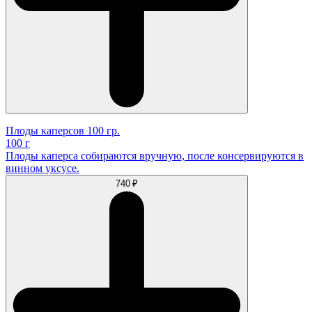
Плоды каперсов 100 гр.
100 г
Плоды каперса собираются вручную, после консервируются в
винном уксусе.
740 ₽