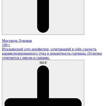
Мостарда Луковая
100 г
Итальянский соус-конфитюр, сочетающий в себе сладость
карамелизированного лука и пикантность горчицы. Отлично
сочетается с мясом и сырами.
350 ₽