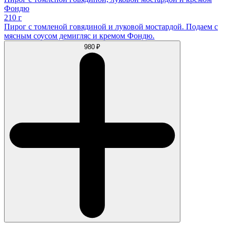
Фондю
210 г
Пирог с томленой говядиной и луковой мостардой. Подаем с
мясным соусом демигляс и кремом Фондю.
980 ₽