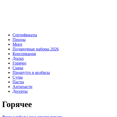
Сертификаты
Пиццы
Мерч
Подарочные наборы 2026
Консервация
Доски
Горячее
Сыры
Прошутто и колбасы
Супы
Пасты
Антипасти
Десерты
Горячее
Филе камбалы под соусом пиката