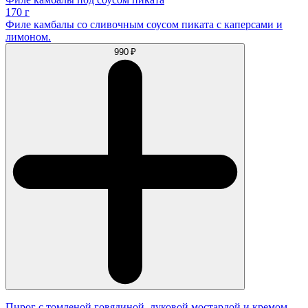
170 г
Филе камбалы со сливочным соусом пиката с каперсами и
лимоном.
990 ₽
Пирог с томленой говядиной, луковой мостардой и кремом