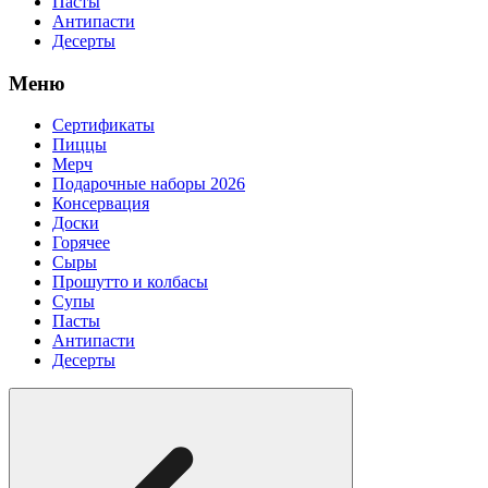
Пасты
Антипасти
Десерты
Меню
Сертификаты
Пиццы
Мерч
Подарочные наборы 2026
Консервация
Доски
Горячее
Сыры
Прошутто и колбасы
Супы
Пасты
Антипасти
Десерты