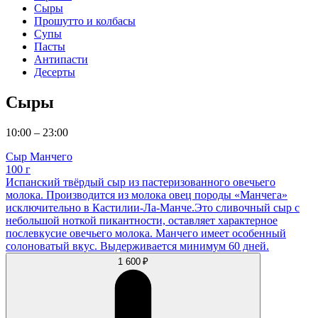
Сыры
Прошутто и колбасы
Супы
Пасты
Антипасти
Десерты
Сыры
10:00 – 23:00
Сыр Манчего
100 г
Испанский твёрдый сыр из пастеризованного овечьего
молока. Производится из молока овец породы «Манчега»
исключительно в Кастилии-Ла-Манче.Это сливочный сыр с
небольшой ноткой пикантности, оставляет характерное
послевкусие овечьего молока. Манчего имеет особенный
солоноватый вкус. Выдерживается минимум 60 дней.
1 600 ₽