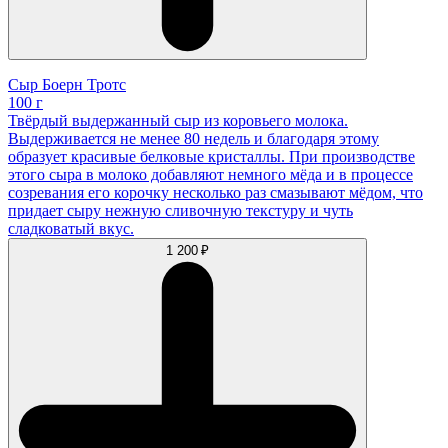
Сыр Боерн Тротс
100 г
Твёрдый выдержанный сыр из коровьего молока.
Выдерживается не менее 80 недель и благодаря этому
образует красивые белковые кристаллы. При производстве
этого сыра в молоко добавляют немного мёда и в процессе
созревания его корочку несколько раз смазывают мёдом, что
придает сыру нежную сливочную текстуру и чуть
сладковатый вкус.
1 200 ₽