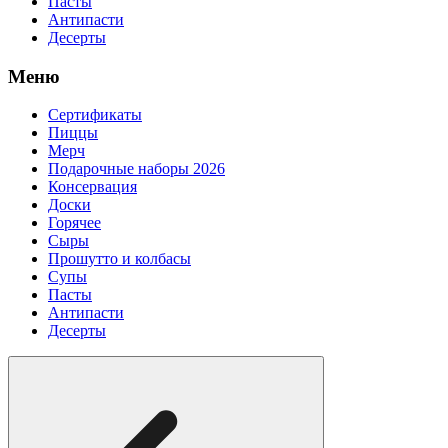
Пасты
Антипасти
Десерты
Меню
Сертификаты
Пиццы
Мерч
Подарочные наборы 2026
Консервация
Доски
Горячее
Сыры
Прошутто и колбасы
Супы
Пасты
Антипасти
Десерты