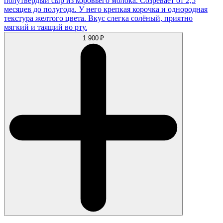
полутвердый сыр из коровьего молока. Созревает от 2,5
месяцев до полугода. У него крепкая корочка и однородная
текстура желтого цвета. Вкус слегка солёный, приятно
мягкий и таящий во рту.
1 900 ₽