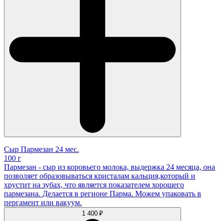
Сыр Пармезан 24 мес.
100 г
Пармезан - сыр из коровьего молока, выдержка 24 месяца, она
позволяет образовываться кристалам кальция,который и
хрустит на зубах, что является показателем хорошего
пармезана. Делается в регионе Парма. Можем упаковать в
пергамент или вакуум.
1 400 ₽