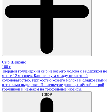
Сыр Шеврано
100 г
Твердый голландский сыр из козьего молока с выдержкой не
менее 12 месяцев. Баланс вкуса между пикантной
солоноватостью, терпкостью козьего молока и сладковатыми
оттенками выдержки. Послевкусие долгое, с лёгкой острой
горчинкой и намёком на трюфельные нюансы.
1 350 ₽