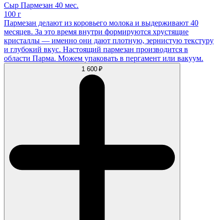
Сыр Пармезан 40 мес.
100 г
Пармезан делают из коровьего молока и выдерживают 40
месяцев. За это время внутри формируются хрустящие
кристаллы — именно они дают плотную, зернистую текстуру
и глубокий вкус. Настоящий пармезан производится в
области Парма. Можем упаковать в пергамент или вакуум.
1 600 ₽