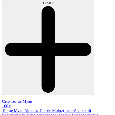
1 050 ₽
Сыр Тет де Муан
100 г
Тет де Муан (франц. Tête de Moine) - швейцарский