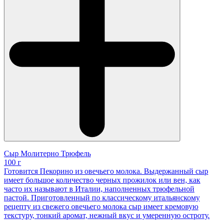
Сыр Молитерно Трюфель
100 г
Готовится Пекорино из овечьего молока. Выдержанный сыр
имеет большое количество черных прожилок или вен, как
часто их называют в Италии, наполненных трюфельной
пастой. Приготовленный по классическому итальянскому
рецепту из свежего овечьего молока сыр имеет кремовую
текстуру, тонкий аромат, нежный вкус и умеренную остроту.