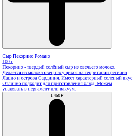
Сыр Пекорино Романо
100 г
Пекорино - твердый солёный сыр из овечьего молоко.
Делается из молока овец пасущихся на территории региона
Лацио и острова Сардиния. Имеет характерный соленый вкус.
Отлично подходит для приготовления блюд. Можем
упаковать в пергамент или вакуум.
1 450 ₽